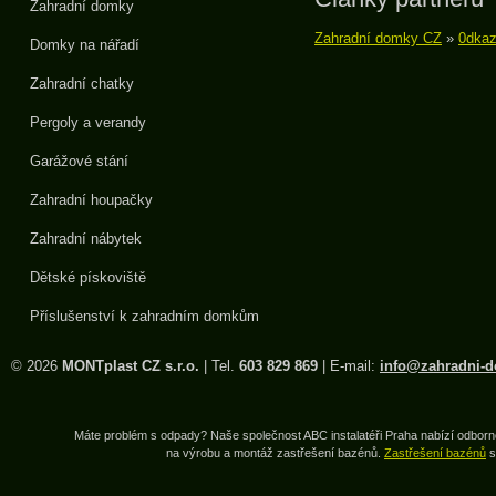
Zahradní domky
Zahradní domky CZ
»
0dka
Domky na nářadí
Zahradní chatky
Pergoly a verandy
Garážové stání
Zahradní houpačky
Zahradní nábytek
Dětské pískoviště
Příslušenství k zahradním domkům
© 2026
MONTplast CZ s.r.o.
| Tel.
603 829 869
| E-mail:
info@zahradni-d
Máte problém s odpady? Naše společnost ABC instalatéři Praha nabízí odborné
na výrobu a montáž zastřešení bazénů.
Zastřešení bazénů
s